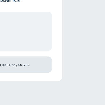
nfo@tnmk.ru
.
 попытки доступа.