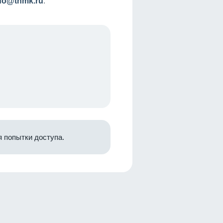
nfo@tnmk.ru
.
 попытки доступа.