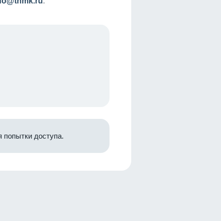
nfo@tnmk.ru
.
 попытки доступа.