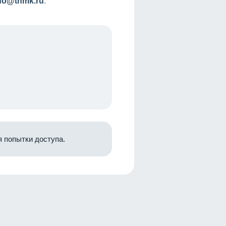
nfo@tnmk.ru
.
 попытки доступа.