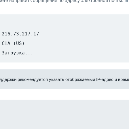
ете направить обращение по адресу электронной почты:
i
216.73.217.17
США (US)
Загрузка...
ддержки рекомендуется указать отображаемый IP-адрес и время