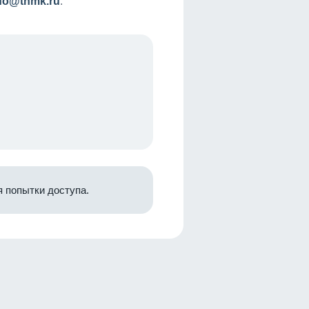
nfo@tnmk.ru
.
 попытки доступа.