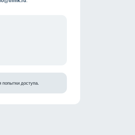
nfo@tnmk.ru
.
 попытки доступа.