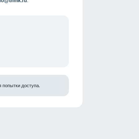
nfo@tnmk.ru
.
 попытки доступа.